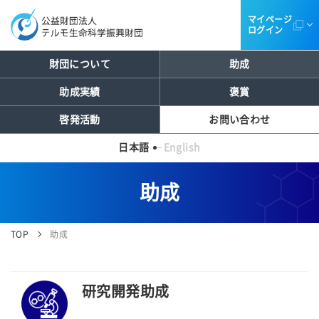
マイページ
ログイン
財団について
助成
助成実績
褒賞
啓発活動
お問い合わせ
日本語
English
助成
TOP
助成
研究開発助成